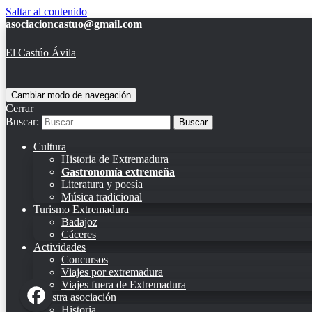
Saltar al contenido
asociacioncastuo@gmail.com
El Castúo Ávila
Cambiar modo de navegación
Cerrar
Buscar:
Cultura
Historia de Extremadura
Gastronomía extremeña
Literatura y poesía
Música tradicional
Turismo Extremadura
Badajoz
Cáceres
Actividades
Concursos
Viajes por extremadura
Viajes fuera de Extremadura
Nuestra asociación
Historia