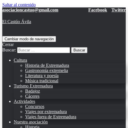
Saltar al contenido
asociacioncastuo@gmail.com
Facebook
Twitter
El Castúo Ávila
Cambiar modo de navegación
Cerrar
Buscar:
Cultura
Historia de Extremadura
Gastronomía extremeña
Literatura y poesía
Música tradicional
Turismo Extremadura
Badajoz
Cáceres
Actividades
Concursos
Viajes por extremadura
Viajes fuera de Extremadura
Nuestra asociación
Historia