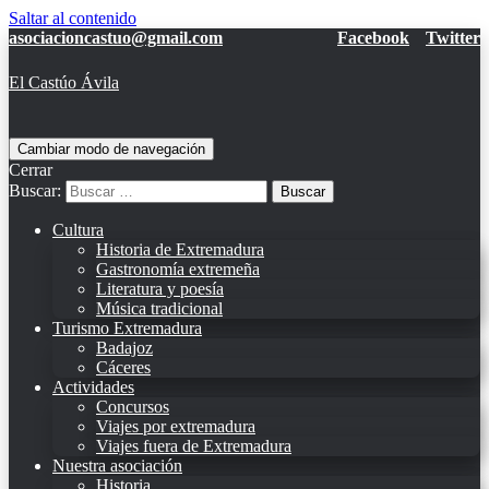
Saltar al contenido
asociacioncastuo@gmail.com
Facebook
Twitter
El Castúo Ávila
Cambiar modo de navegación
Cerrar
Buscar:
Cultura
Historia de Extremadura
Gastronomía extremeña
Literatura y poesía
Música tradicional
Turismo Extremadura
Badajoz
Cáceres
Actividades
Concursos
Viajes por extremadura
Viajes fuera de Extremadura
Nuestra asociación
Historia