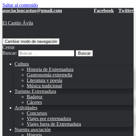
Saltar al contenido
asociacioncastuo@gmail.com
Facebook
Twitter
El Castúo Ávila
Cambiar modo de navegación
Cerrar
Buscar:
Cultura
Historia de Extremadura
Gastronomía extremeña
Literatura y poesía
Música tradicional
Turismo Extremadura
Badajoz
Cáceres
Actividades
Concursos
Viajes por extremadura
Viajes fuera de Extremadura
Nuestra asociación
Historia